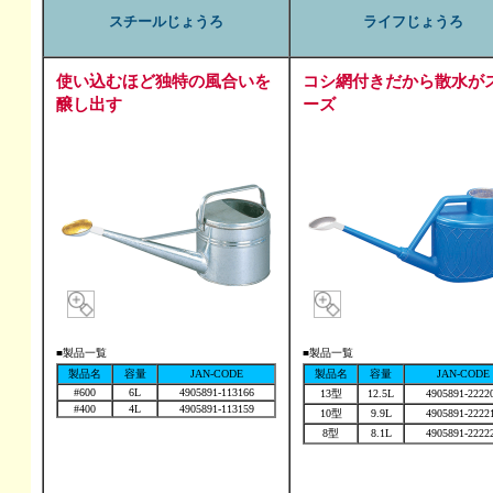
スチールじょうろ
ライフじょうろ
使い込むほど独特の風合いを
コシ網付きだから散水が
醸し出す
ーズ
■製品一覧
■製品一覧
製品名
容量
JAN-CODE
製品名
容量
JAN-CODE
#600
6L
4905891-113166
13型
12.5L
4905891-2222
#400
4L
4905891-113159
10型
9.9L
4905891-2222
8型
8.1L
4905891-2222