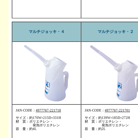
マルチジョッキ・４
マルチジョッキ・２
JAN-CODE：
4977767-221718
JAN-CODE：
4977767-221701
サイズ：約170W×215D×331H
サイズ：約139W×185D×272H
材 質：ポリエチレン・
材 質：ポリエチレン・
　　　　　発泡ポリエチレン
　　　　　発泡ポリエチレン
容 量：約4L
容 量：約2L